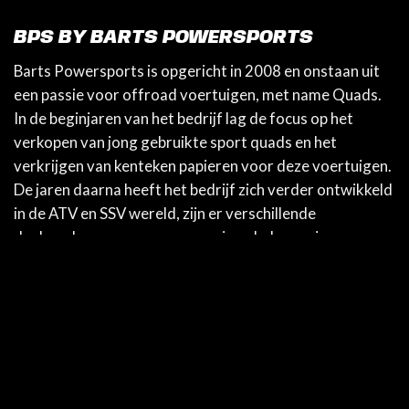
BPS BY BARTS POWERSPORTS
Barts Powersports is opgericht in 2008 en onstaan uit
een passie voor offroad voertuigen, met name Quads.
In de beginjaren van het bedrijf lag de focus op het
verkopen van jong gebruikte sport quads en het
verkrijgen van kenteken papieren voor deze voertuigen.
De jaren daarna heeft het bedrijf zich verder ontwikkeld
in de ATV en SSV wereld, zijn er verschillende
dealerschappen aangegaan en is ook de service een
belangrijke factor geworden in het bedrijf. In 2017 is
BRP in beeld gekomen en is er een samenwerking
ontstaan in de vorm van het Can Am dealerschap op
offroad gebied. De toenmalige naam van het bedrijf was
Quadwereld en we verkochten en onderhouden
voornamelijk Quads en Side by Side voertuigen. In 2019
is Can Am Onroad toegevoegd aan het assortiment,