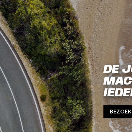
DE J
MAC
IEDE
BEZOE