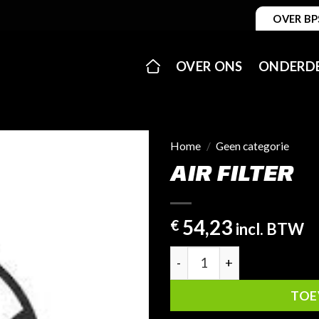
OVER BP
OVER ONS
ONDERD
Home
/
Geen categorie
AIR FILTER
54,23
€
incl. BTW
Air Filter aantal
TOE