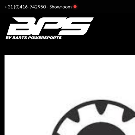
Ga
+31 (0)416-742950
-
Showroom
naar
inhoud