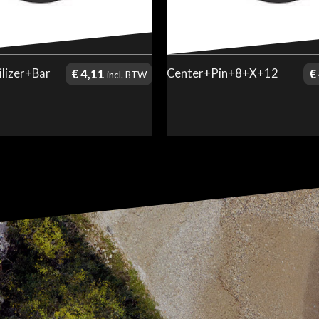
ilizer+Bar
Center+Pin+8+X+12
€
4,11
€
incl. BTW