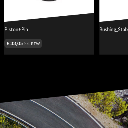
Piston+Pin
Bushing_Stab
€
33,05
incl. BTW