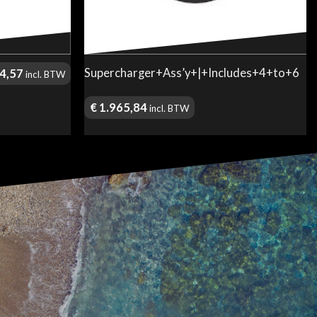
Supercharger+Ass’y+|+Includes+4+to+6
4,57
incl. BTW
€
1.965,84
incl. BTW