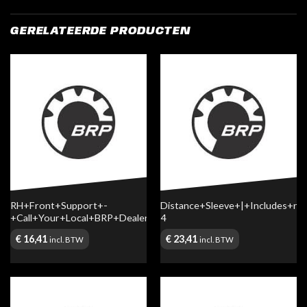
GERELATEERDE PRODUCTEN
RH+Front+Support+-
Distance+Sleeve+|+Includes+no
+Call+Your+Local+BRP+Dealership
4
€
16,41
€
23,41
incl. BTW
incl. BTW