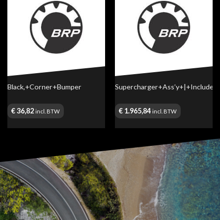
Black,+Corner+Bumper
Supercharger+Ass’y+|+Include
€
36,82
€
1.965,84
incl. BTW
incl. BTW