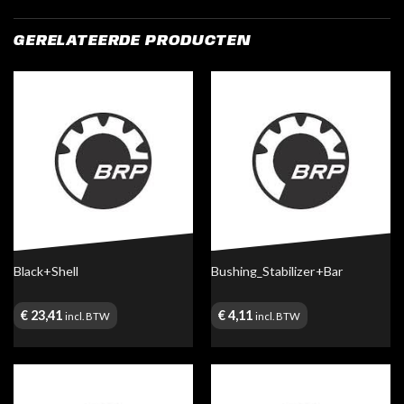
GERELATEERDE PRODUCTEN
Black+Shell
Bushing_Stabilizer+Bar
€
23,41
€
4,11
incl. BTW
incl. BTW