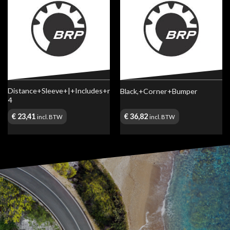
Distance+Sleeve+|+Includes+no.+3-
Black,+Corner+Bumper
4
€
23,41
€
36,82
incl. BTW
incl. BTW