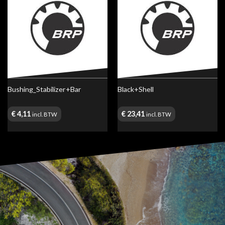
Bushing_Stabilizer+Bar
Black+Shell
€
4,11
€
23,41
incl. BTW
incl. BTW