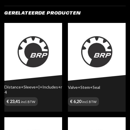
GERELATEERDE PRODUCTEN
Distance+Sleeve+|+Includes+no.+3-
Valve+Stem+Seal
4
€
23,41
€
6,20
incl. BTW
incl. BTW