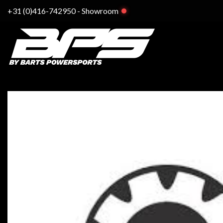
Ga
+31 (0)416-742950
-
Showroom
naar
inhoud