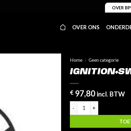
OVER BP
OVER ONS
ONDERD
Home
/
Geen categorie
IGNITION+S
97,80
€
incl. BTW
Ignition+Switch+And+Key+
TOE