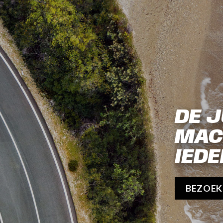
DE J
MAC
IEDE
BEZOE