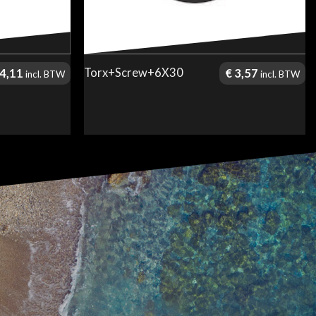
Torx+Screw+6X30
4,11
€
3,57
incl. BTW
incl. BTW