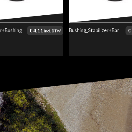
ar+Bushing
Bushing_Stabilizer+Bar
€
4,11
€
incl. BTW