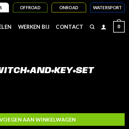
S
OFFROAD
ONROAD
WATERSPORT
0
ELEN
WERKEN BIJ
CONTACT
WITCH+AND+KEY+SET
Set aantal
VOEGEN AAN WINKELWAGEN