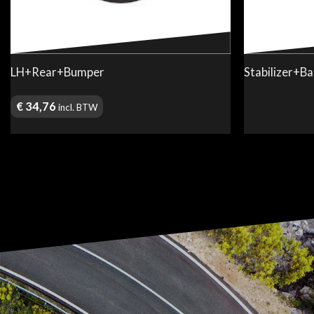
LH+Rear+Bumper
Stabilizer+B
€
34,76
incl. BTW