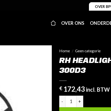
OVER BP
OVER ONS
ONDERD
Home
/
Geen categorie
RH HEADLIGH
300D3
172,43
€
incl. BTW
RH Headlight | Includes 30