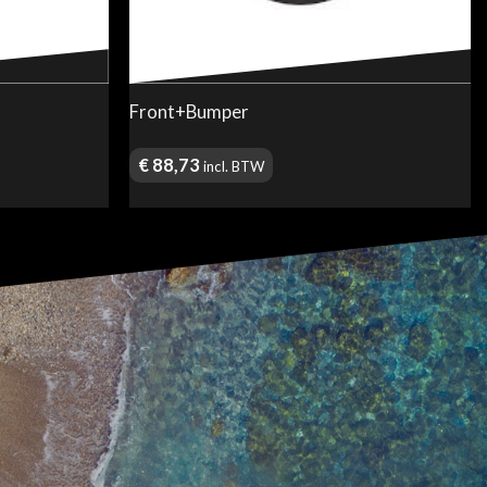
Front+Bumper
€
88,73
incl. BTW