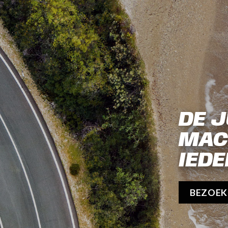
DE J
MAC
IEDE
BEZOE