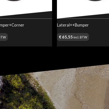
mper+Corner
Lateral++Bumper
€
65,55
 BTW
incl. BTW