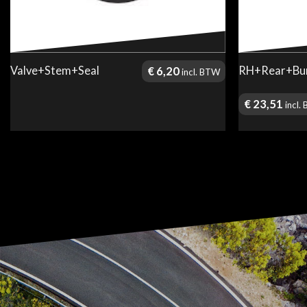
Valve+Stem+Seal
RH+Rear+Bu
€
6,20
incl. BTW
€
23,51
incl.