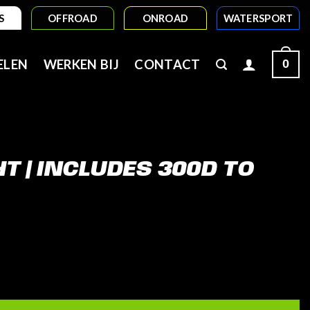
S
OFFROAD
ONROAD
WATERSPORT
0
ELEN
WERKEN BIJ
CONTACT
T | INCLUDES 300D TO
0d to 300d3 aantal