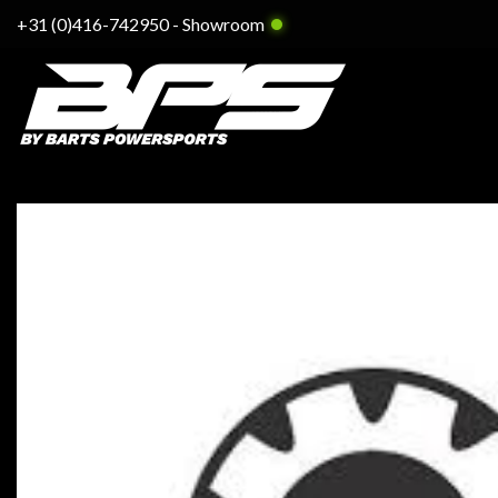
Ga
+31 (0)416-742950
-
Showroom
naar
inhoud