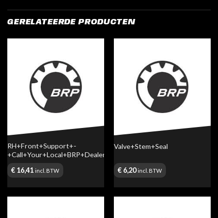
GERELATEERDE PRODUCTEN
RH+Front+Support+-
Valve+Stem+Seal
+Call+Your+Local+BRP+Dealership
€
16,41
€
6,20
incl. BTW
incl. BTW