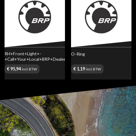
RH+Front+Light+-
O-Ring
+Call+Your+Local+BRP+Dealership+|+Includes+7+to+9
€
95,94
€
1,19
incl. BTW
incl. BTW