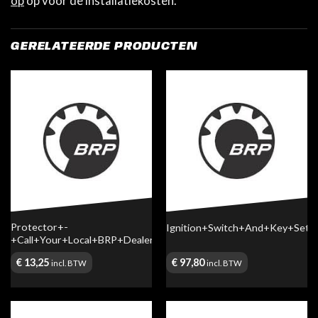
op
op voor de installatiekosten.
GERELATEERDE PRODUCTEN
Protector+-
Ignition+Switch+And+Key+Set
+Call+Your+Local+BRP+Dealership
€
13,25
€
97,80
incl. BTW
incl. BTW