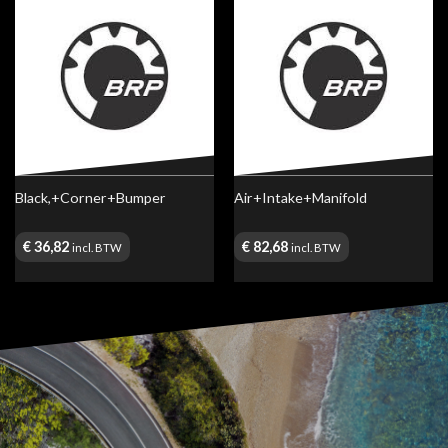
Black,+Corner+Bumper
Air+Intake+Manifold
€
36,82
€
82,68
incl. BTW
incl. BTW